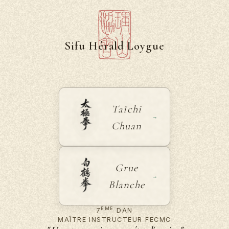
Sifu Hérald Loygue
Taïchi
Chuan
Taïji Gungfu — École d
Grue
Blanche
ÈME
7
DAN
MAÎTRE INSTRUCTEUR FECMC